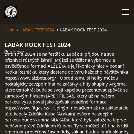
Úvod
LABÁK FEST 2024
LABÁK ROCK FEST 2024
ÚVOD
LABÁK ROCK FEST 2024
3. 4. 2024
Dne 17.8.2024 se na fesťáčku Labák si přijdou na své
FOTOALBUM
příznivci různých žánrů. Můžeš se těšit na výbornou a
osvědčenou formaci ALŽBĚTA a její ikonický hlas v podání
Radka Řezníčka, který dostane do varu každého návštěvníka
ROZPIS AKCÍ 2024
https://www.alzbeta.org/
. Oproti tomu si holky můžou
nostalgicky zavzpomínat na začátky a hity skupiny Argema,
které tentokrát bude se svoji kapelou prezentovat zpěvák se
KEKS + MICHAL ŠINDELÁŘ
sametovým hlasem JAREK FILGAS, který už na našem
parketu vystupoval jako zpěvák uváděné formace
https://www.filgas.cz/
. Úplným nováčkem až na zakladatele
O5 A RADEČEK (MARKÝZ JOHN, BENEFIT)
této kapely Zdeňka Kuba (Arakain) ovšem na zdejším
parketu bude skupina NIAKARA, která byla založena teprve
nedávno právě Zdeňkem Kubem. Ty se můžeš těšit na tvrdší
ODYSSFEST
repertoár prověřený časem kdy, základ budou tvořit skladby,