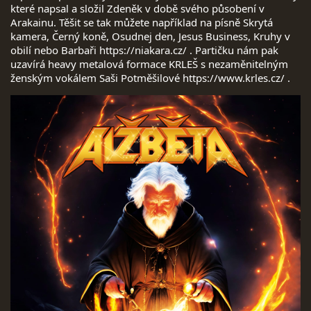
které napsal a složil Zdeněk v době svého působení v
Arakainu. Těšit se tak můžete například na písně Skrytá
PUNK PLUGGED
kamera, Černý koně, Osudnej den, Jesus Business, Kruhy v
obilí nebo Barbaři
https://niakara.cz/
. Partičku nám pak
uzavírá heavy metalová formace KRLEŠ s nezaměnitelným
SLAMÁK ROCK FEST
ženským vokálem Saši Potměšilové
https://www.krles.cz/
.
LABÁK FEST 2024
STRESOR, BESTIE, JEDNOTA KOLÍN,
© 2026 eStránky.cz
|
RSS